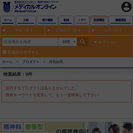
account_circle
ホーム
文献
電子書籍
動画
くすり
医療機器
書籍通販
用途で探す
診療科目で探す
企業で探す
search
オプション
類義語を使用する
ホーム
プロダクト
検索結果
検索結果：0件
該当するプロダクトはありませんでした。
検索キーワードを変更して、もう一度検索して下さい。