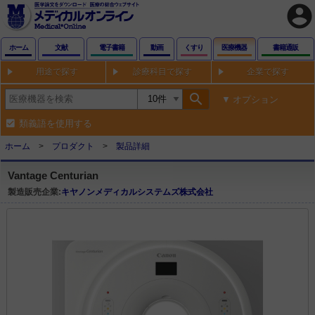
account_circle
ホーム
文献
電子書籍
動画
くすり
医療機器
書籍通販
用途で探す
診療科目で探す
企業で探す
search
オプション
類義語を使用する
ホーム
プロダクト
製品詳細
Vantage Centurian
製造販売企業:
キヤノンメディカルシステムズ株式会社