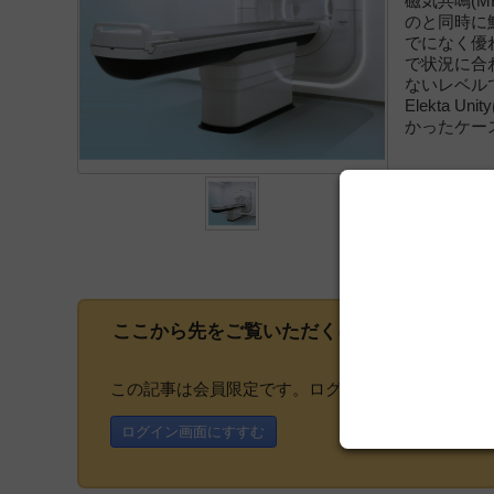
磁気共鳴(M
のと同時に
でになく優
で状況に合
ないレベル
Elekta
かったケー
ここから先をご覧いただくには、
会員登録
が
この記事は会員限定です。ログインまたはご登録い
ログイン画面にすすむ