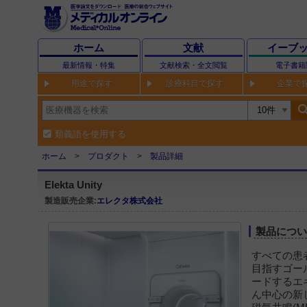
ホーム
文献
イーブ
最新情報・特集
文献検索・全文閲覧
電子書籍
用途で探す
診療科目で探す
企業で
sear
類義語を使用する
ホーム
プロダクト
製品詳細
Elekta Unity
製造販売企業:
エレクタ株式会社
製品につ
すべての患
目指すゴール
ードするエ
ん中心の新し