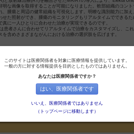
R)と放射線治療(RT)を融合させたMR/RTの導入により、Elekta Un
鮮明な画像を取得することが可能になりました。軟部組織のコント
れ、腫瘍と周辺の健常組織を可視化します。明瞭な識別能力に加え
わせた照射ができ、腫瘍のモニタリングもリアルタイムでできるた
で真に一人ひとりに合わせた治療が実現できるのです。
 Unityは患者さんに合わせてリアルタイムで治療をカスタマイズし、
スを含めさまざまながんにおける治療の選択肢を広げます。
このサイトは医療関係者を対象に医療情報を提供しています。
一般の方に対する情報提供を目的としたものではありません。
あなたは医療関係者ですか？
はい、医療関係者です
必要です
いいえ、医療関係者ではありません
ただくと記事の続きをお読みいただけます。
（トップページに移動します）
会員