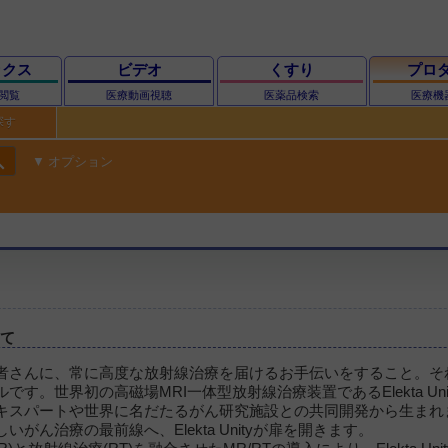
ックス
ビデオ
くすり
プロ
閲覧
医療動画視聴
医薬品検索
医療機
探す
ch
オプション
いて
者さんに、常に高度な放射線治療を届けるお手伝いをすること。そ
です。世界初の高磁場MRI一体型放射線治療装置であるElekta Un
キスパートや世界に名だたるがん研究施設との共同開発から生まれ
いがん治療の最前線へ、Elekta Unityが扉を開きます。