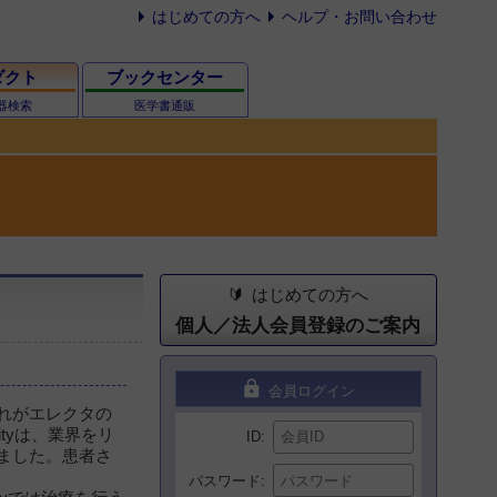
はじめての方へ
ヘルプ・お問い合わせ
ダクト
ブックセンター
器検索
医学書通販
はじめての方へ
個人／法人会員登録のご案内
lock
会員ログイン
れがエレクタの
ityは、業界をリ
ID
ました。患者さ
パスワード