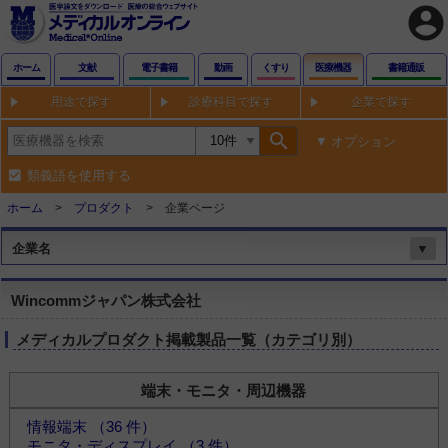
account_circle
ホーム
文献
電子書籍
動画
くすり
医療機器
書籍通販
用途で探す
診療科目で探す
企業で探す
search
オプション
類義語を使用する
ホーム
プロダクト
企業ページ
企業名
▼
Wincommジャパン株式会社
メディカルプロダクト掲載製品一覧（カテゴリ別）
端末・モニタ・周辺機器
情報端末 （36 件）
モニタ・ディスプレイ （3 件）