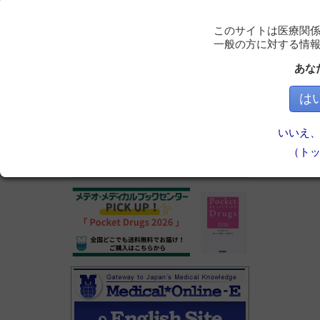
このサイトは医療関
一般の方に対する情
あな
は
いいえ
（ト