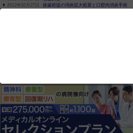
2012年02月27日
抜歯前提の消炎拡大処置と口腔内消炎手術
2012年02月27日
歯周疾患処置 〈2〉
2012年02月27日
歯槽骨整形手術
2012年02月27日
口腔内消炎手術 〈3〉
「適応外使用」一覧
その他
2021年01月23日
HTTPS対応のお知らせ
「その他」一覧