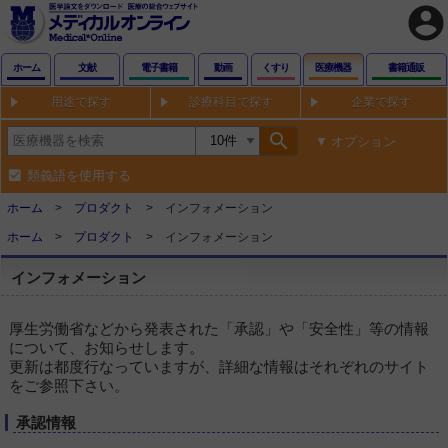
account_circle
ホーム
文献
電子書籍
動画
くすり
医療機器
書籍通販
用途で探す
診療科目で探す
企業で探す
search
オプション
類義語を使用する
ホーム
プロダクト
インフォメーション
ホーム
プロダクト
インフォメーション
インフォメーション
厚生労働省などから発表された「承認」や「安全性」等の情報
について、お知らせします。
更新は都度行なっていますが、詳細な情報はそれぞれのサイト
をご参照下さい。
承認情報