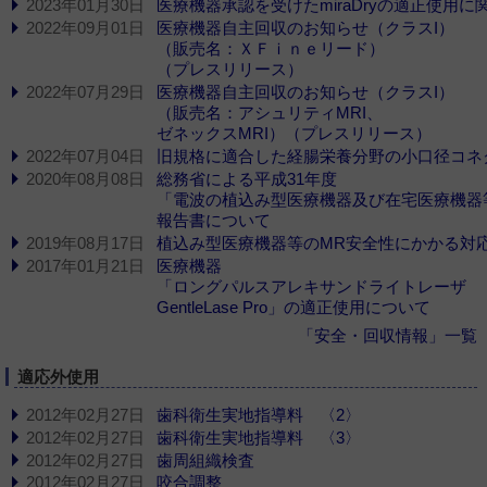
2023年01月30日
医療機器承認を受けたmiraDryの適正使用
2022年09月01日
医療機器自主回収のお知らせ（クラスI）
（販売名：ＸＦｉｎｅリード）
（プレスリリース）
2022年07月29日
医療機器自主回収のお知らせ（クラスI）
（販売名：アシュリティMRI、
ゼネックスMRI）（プレスリリース）
2022年07月04日
旧規格に適合した経腸栄養分野の小口径コネ
2020年08月08日
総務省による平成31年度
「電波の植込み型医療機器及び在宅医療機器
報告書について
2019年08月17日
植込み型医療機器等のMR安全性にかかる対
2017年01月21日
医療機器
「ロングパルスアレキサンドライトレーザ
GentleLase Pro」の適正使用について
「安全・回収情報」一覧
適応外使用
2012年02月27日
歯科衛生実地指導料 〈2〉
2012年02月27日
歯科衛生実地指導料 〈3〉
2012年02月27日
歯周組織検査
2012年02月27日
咬合調整