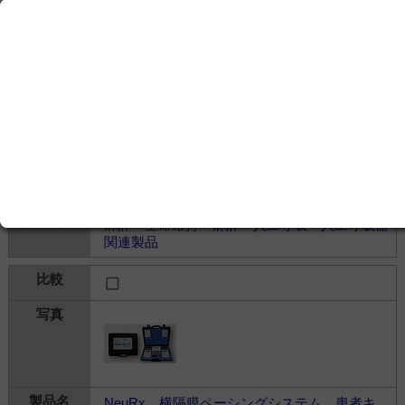
ソフト・クリア酸素チューブSS10個 ID-
31313
新鋭工業株式会社
3,500円
麻酔・生命維持＞
麻酔・人工呼吸
＞
人工呼吸器
関連製品
NeuRx 横隔膜ペーシングシステム 患者キ