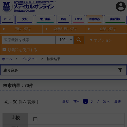
account_circle
ホーム
文献
電子書籍
動画
くすり
医療機器
書籍通販
用途で探す
診療科目で探す
企業で探す
search
オプション
類義語を使用する
ホーム
プロダクト
検索結果
絞り込み
検索結果：70件
最初
前へ
5
6
7
次へ
最後
41 - 50 件を表示中