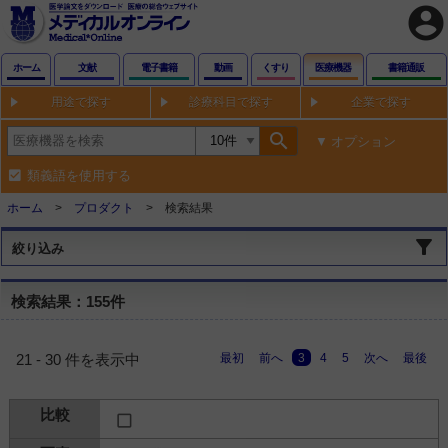
account_circle
ホーム
文献
電子書籍
動画
くすり
医療機器
書籍通販
用途で探す
診療科目で探す
企業で探す
search
オプション
類義語を使用する
ホーム
プロダクト
検索結果
絞り込み
検索結果：155件
最初
前へ
3
4
5
次へ
最後
21 - 30 件を表示中