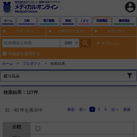
account_circle
ホーム
文献
電子書籍
動画
くすり
医療機器
書籍通販
用途で探す
診療科目で探す
企業で探す
search
オプション
類義語を使用する
ホーム
プロダクト
検索結果
絞り込み
検索結果：127件
最初
前へ
4
5
6
次へ
最後
31 - 40 件を表示中