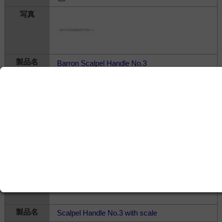
Barron Scalpel Handle No.3
株式会社ユニメディック
---
治療・処置＞
一般手術器具
＞
その他の手術器
械・関連製品
Scalpel Handle No.3 with scale