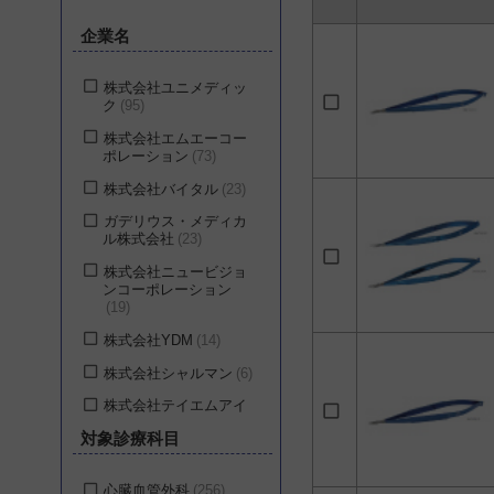
企業名
株式会社ユニメディッ
ク
95
株式会社エムエーコー
ポレーション
73
株式会社バイタル
23
ガデリウス・メディカ
ル株式会社
23
株式会社ニュービジョ
ンコーポレーション
19
株式会社YDM
14
株式会社シャルマン
6
株式会社テイエムアイ
5
対象診療科目
新鋭工業株式会社
4
株式会社アステック
4
心臓血管外科
256