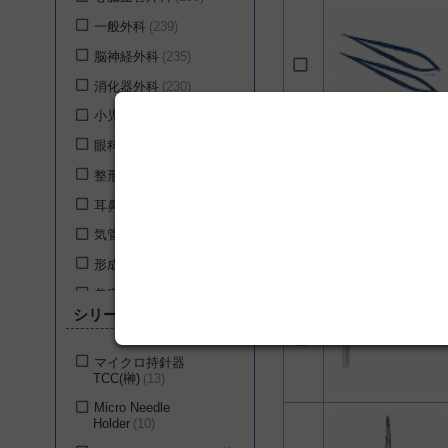
ユフ精器株式会社
3
一般外科
239
株式会社河野製作所
3
脳神経外科
235
株式会社ホギメディカ
消化器外科
230
ル
3
小児外科
230
ゲティンゲグループ・
眼科
229
ジャパン株式会社
2
整形外科
228
株式会社メディカルリ
ーダース
2
耳鼻咽喉科
228
スミス・アンド・ネフ
気管食道科
228
ュー株式会社
1
形成外科
225
株式会社平和医療器械
1
美容外科
225
株式会社八光
1
シリーズ
産科
224
エム・シー・メディカ
婦人科
206
ル株式会社
1
マイクロ持針器
TCC(榊)
13
呼吸器外科
158
マニー株式会社
1
Micro Needle
乳腺・内分泌外科
152
Holder
10
泌尿器科
152