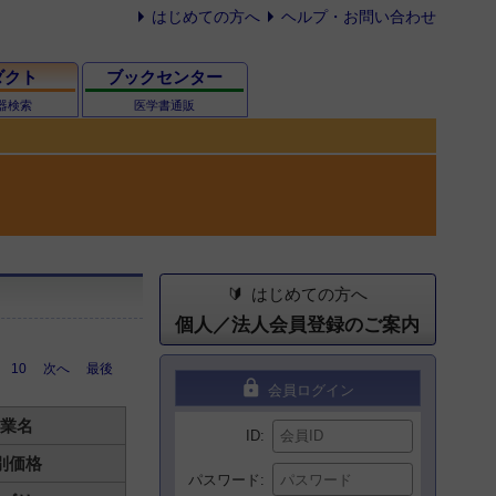
はじめての方へ
ヘルプ・お問い合わせ
ダクト
ブックセンター
器検索
医学書通販
はじめての方へ
個人／法人会員登録のご案内
10
次へ
最後
lock
会員ログイン
業名
ID
別価格
パスワード