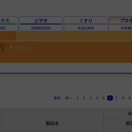
ックス
ビデオ
くすり
プロ
閲覧
医療動画視聴
医薬品検索
医療機
探す
ch
オプション
最初
前へ
1
2
3
4
5
6
7
8
9
企
製品名
税