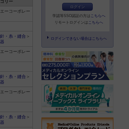
ゴリー
ログイン
エーコーポレー
学認等SSO認証の方は
こちらへ
リモートログインは
こちらへ
針・糸・縫合
＞
ログインできない場合はこちらへ
器
エーコーポレー
針・糸・縫合
＞
器
エーコーポレー
針・糸・縫合
＞
器