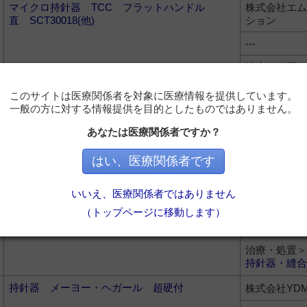
マイクロ持針器 TCC フラットハンドル
株式会社エム
直 SCT30018(他)
ション
---
治療・処置＞
持針器・縫合
このサイトは医療関係者を対象に医療情報を提供しています。
ロイコクリップ SDハンドル
スミス・アン
一般の方に対する情報提供を目的としたものではありません。
式会社
あなたは医療関係者ですか？
---
はい、医療関係者です
治療・処置＞
持針器・縫合
いいえ、医療関係者ではありません
テンションメーター
ユフ精器株式
（トップページに移動します）
---
治療・処置＞
持針器・縫合
持針器 メーヨー・ヘガール 超硬付
株式会社YD