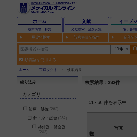
ホーム
文献
イーブ
最新情報・特集
文献検索・全文閲覧
電子書籍
用途で探す
診療科目で探す
企業で
sear
類義語を使用する
ホーム
プロダクト
検索結果
絞り込み
検索結果：282件
カテゴリ
51 - 60 件を表示中
治療・処置
282
針・糸・縫合
282
持針器・縫合器
写真
282