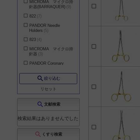
MICROMA マイクロ持
針器(BARRAQUER)
9
歯科・口腔外科
152
822
7
救急医学科
152
PANDOR Needle
皮膚科
108
Holders
5
小児科
96
823
4
循環器内科
27
MICROMA マイクロ持
針器
3
一般内科
23
PANDOR Coronary
消化器内科
23
Instruments
3
呼吸器内科
23
search
ヘガール型持針器
3
絞り込む
神経内科
19
福島孝徳ストレート型
リセット
腎臓・内分泌・代謝内
マイクロ持針器
3
科
19
福島孝徳マイクロ持針
search
文献検索
老年内科
19
器
3
麻酔科
9
821
2
検索結果はありませんでした
リハビリテーション科
ASTEC鏡視下持針器
2
4
search
MICROMA マイクロ持
くすり検索
その他（教育・介護・
針器(CASTROVIEJO)