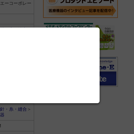
エーコーポレー
針・糸・縫合
＞
器
ド・ネフュー株
針・糸・縫合
＞
器
会社
針・糸・縫合
＞
器
M