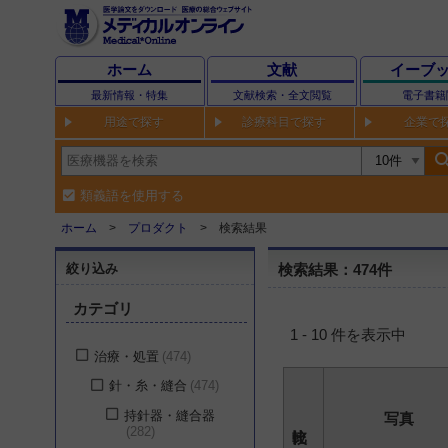
ホーム
文献
イーブ
最新情報・特集
文献検索・全文閲覧
電子書籍
用途で探す
診療科目で探す
企業で
sear
類義語を使用する
ホーム
プロダクト
検索結果
絞り込み
検索結果：474件
カテゴリ
1 - 10 件を表示中
治療・処置
474
針・糸・縫合
474
持針器・縫合器
写真
282