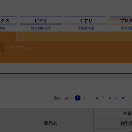
ックス
ビデオ
くすり
プロ
閲覧
医療動画視聴
医薬品検索
医療機
探す
ch
オプション
最初
前へ
1
2
3
4
5
6
7
8
9
企業
製品名
税別