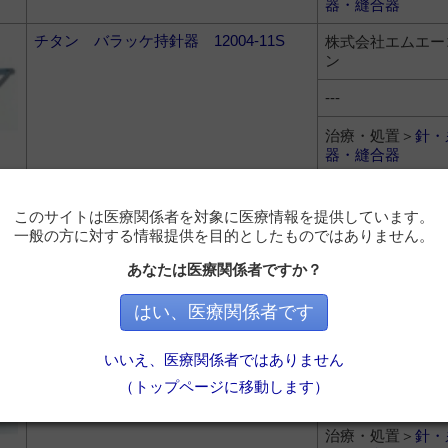
器・縫合器
チタン バラッケ持針器 12004-11S
株式会社エムエー
ン
---
治療・処置＞
針・
器・縫合器
Derf Stille Needle holder 104-15542
ガデリウス・メデ
このサイトは医療関係者を対象に医療情報を提供しています。
一般の方に対する情報提供を目的としたものではありません。
---
あなたは医療関係者ですか？
治療・処置＞
針・
器・縫合器
はい、医療関係者です
マイクロ・ブラキュアルトルートン持針
株式会社エムエー
いいえ、医療関係者ではありません
器 30075-10
ン
（トップページに移動します）
---
治療・処置＞
針・