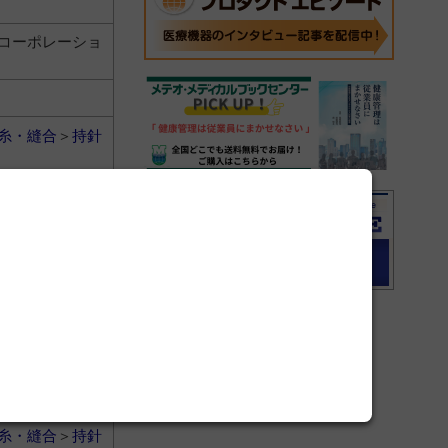
コーポレーショ
糸・縫合
＞
持針
ィカル株式会社
糸・縫合
＞
持針
コーポレーショ
糸・縫合
＞
持針