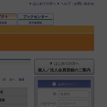
はじめての方へ
ヘルプ・お問い合わせ
ダクト
ブックセンター
器検索
医学書通販
はじめての方へ
個人／法人会員登録のご案内
10
次へ
最後
lock
会員ログイン
名
ID
価格
パスワード