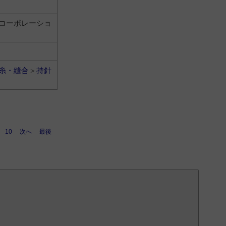
コーポレーショ
糸・縫合
＞
持針
10
次へ
最後