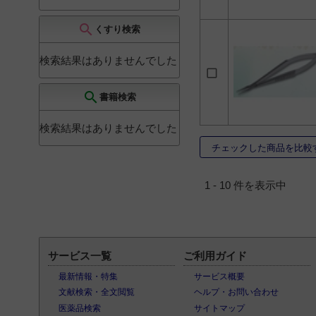
用針付縫合糸 ナイロ
リハビリテーション科
ン
6
4
search
くすり検索
外科用角針
6
その他（教育・介護・
獣医関係）
4
PANDOR Needle
検索結果はありませんでした
Holders
5
ペインクリニック科
1
サージソーブ
5
search
書籍検索
マイクロシリーズ
5
検索結果はありませんでした
823
4
チェックした商品を比較
形成用角針
4
腸用丸針
4
1 - 10 件を表示中
MICROMA マイクロ持
針器
3
PANDOR Coronary
Instruments
3
サービス一覧
ご利用ガイド
ダイアデム
3
最新情報・特集
サービス概要
ナイロンブレイド
3
文献検索・全文閲覧
ヘルプ・お問い合わせ
ヘガール型持針器
3
医薬品検索
サイトマップ