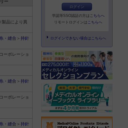
リー
ログイン
学認等SSO認証の方は
こちらへ
0円 ※製品により異
リモートログインは
こちらへ
糸・縫合
＞
持針
ログインできない場合はこちらへ
コーポレーショ
糸・縫合
＞
持針
コーポレーショ
糸・縫合
＞
持針