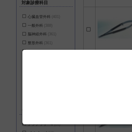
対象診療科目
株式会社YDM
14
株式会社シャルマン
6
心臓血管外科
401
株式会社ホギメディカ
一般外科
388
ル
6
脳神経外科
361
株式会社テイエムアイ
5
整形外科
361
新鋭工業株式会社
4
消化器外科
360
株式会社アステック
4
形成外科
360
ゲティンゲグループ・
耳鼻咽喉科
358
ジャパン株式会社
3
小児外科
344
ユフ精器株式会社
3
婦人科
341
株式会社メディカルリ
ーダース
2
眼科
341
スミス・アンド・ネフ
産科
339
ュー株式会社
1
シリーズ
美容外科
337
株式会社平和医療器械
1
気管食道科
334
テフデッサーII
20
株式会社八光
1
呼吸器外科
284