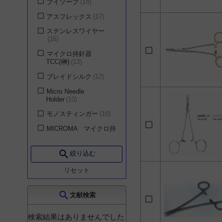
ブイゾーブ
18
株式会社ジェイ・エ
歯科・口腔外科
284
ム・エス
1
アスフレックス
17
泌尿器科
279
エム・シー・メディカ
ステンレスワイヤー
ル株式会社
1
16
救急医学科
268
マニー株式会社
1
マイクロ持針器
乳腺・内分泌外科
258
TCC(榊)
13
ジンマー バイオメット
皮膚科
132
合同会社
1
ブレイドシルク
12
小児科
96
株式会社三井メディカ
Micro Needle
ルジャパン
1
Holder
10
循環器内科
28
モノスティンガー
10
一般内科
23
MICROMA マイクロ持
消化器内科
23
針器(BARRAQUER)
9
呼吸器内科
23
822
7
search
絞り込む
神経内科
19
バージンシルク
7
リセット
腎臓・内分泌・代謝内
ポリアミド合成非吸収
科
19
性縫合糸
7
search
文献検索
老年内科
19
モノピレン
7
麻酔科
9
検索結果はありませんでした
マイクロサージャリー