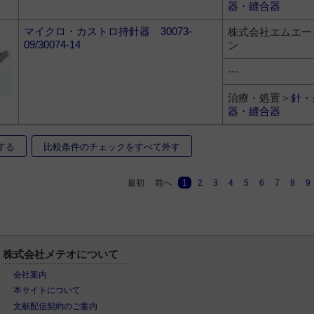
器・縫合器
マイクロ・カストロ持針器 30073-
株式会社エムエー
09/30074-14
ン
---
治療・処置＞
針・
器・縫合器
する
比較条件のチェックをすべて外す
最初
前へ
1
2
3
4
5
6
7
8
9
株式会社メテオについて
会社案内
本サイトについて
文献配信契約のご案内