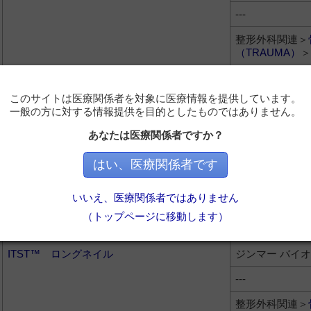
---
整形外科関連＞
（TRAUMA）
＞
ITST™ アジアンショートネイル
ジンマー バイ
このサイトは医療関係者を対象に医療情報を提供しています。
---
一般の方に対する情報提供を目的としたものではありません。
整形外科関連＞
あなたは医療関係者ですか？
（TRAUMA）
＞
はい、医療関係者です
M/DN® ヒューメラルネイル
ジンマー バイ
---
いいえ、医療関係者ではありません
整形外科関連＞
（トップページに移動します）
（TRAUMA）
＞
ITST™ ロングネイル
ジンマー バイ
---
整形外科関連＞