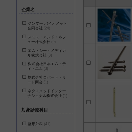
企業名
ジンマー バイオメット
合同会社
24
スミス・アンド・ネフ
ュー株式会社
9
エム・シー・メディカ
ル株式会社
3
株式会社日本エム・デ
ィ・エム
3
株式会社ロバート・リ
ード商会
1
ネクスメッドインター
ナショナル株式会社
1
対象診療科目
整形外科
41