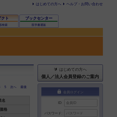
はじめての方へ
ヘルプ・お問い合わせ
ダクト
ブックセンター
器検索
医学書通販
はじめての方へ
個人／法人会員登録のご案内
4
5
次へ
最後
lock
会員ログイン
業名
ID
価格
パスワード