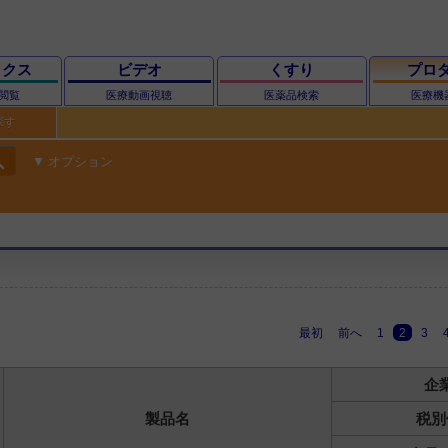
ックス
ビデオ
くすり
プロ
閲覧
医療動画視聴
医薬品検索
医療機
探す
ch
オプション
最初
前へ
1
2
3
企
製品名
税別