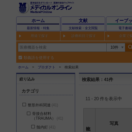
ホーム
文献
イーブ
最新情報・特集
文献検索・全文閲覧
電子書籍
用途で探す
診療科目で探す
企業で
sear
類義語を使用する
ホーム
プロダクト
検索結果
絞り込み
検索結果：41件
カテゴリ
11 - 20 件を表示中
整形外科関連
41
骨接合材料
（TRAUMA）
41
写真
髄内釘
41