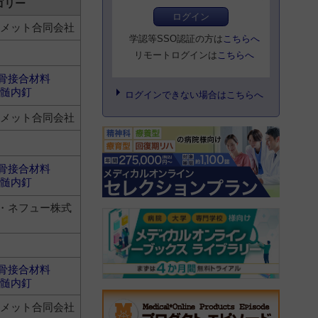
ゴリー
ログイン
オメット合同会社
学認等SSO認証の方は
こちらへ
リモートログインは
こちらへ
骨接合材料
髄内釘
ログインできない場合はこちらへ
オメット合同会社
骨接合材料
髄内釘
・ネフュー株式
骨接合材料
髄内釘
オメット合同会社