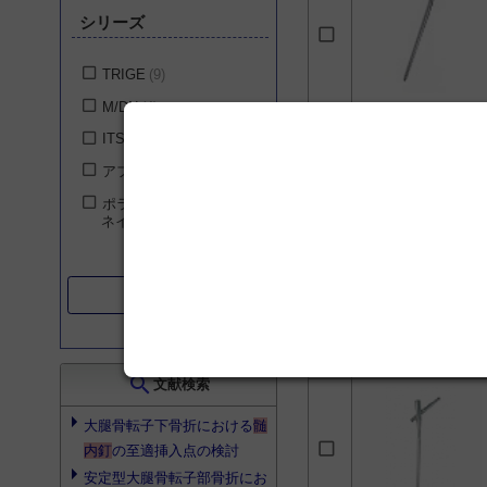
シリーズ
TRIGE
9
M/DN
4
ITST
2
アフィクサス JP
2
ポララス2ヒューメラル
ネイル
2
search
絞り込む
リセット
search
文献検索
大腿骨転子下骨折における
髄
内釘
の至適挿入点の検討
安定型大腿骨転子部骨折にお