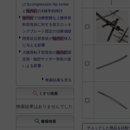
けるcompression hip screw
と
髄内釘
のX線学的検討
髄内釘
で治療困難な上腕骨骨
幹部骨折に対する前方ロッキ
ングプレート固定の治療成績
脛骨近位部形状が
髄内釘
挿入
に与える影響
大腿骨転子部骨折の
髄内釘
固
定術 - 髄腔サイザー形状の違
いよる影響 -
検索結果を見る
search
くすり検索
検索結果はありませんでした
search
書籍検索
チェックした商品を比較