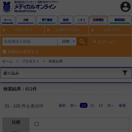
account_circle
ホーム
文献
電子書籍
動画
くすり
医療機器
書籍通販
用途で探す
診療科目で探す
企業で探す
search
オプション
類義語を使用する
ホーム
プロダクト
検索結果
絞り込み
検索結果：611件
最初
前へ
10
11
12
次へ
最後
91 - 100 件を表示中