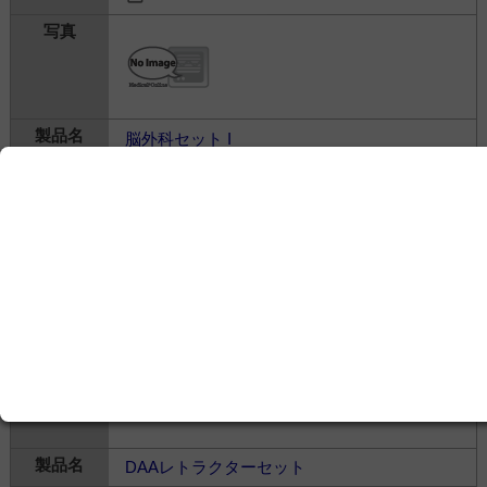
脳外科セット I
ユフ精器株式会社
---
整形外科関連＞
整形外科用手術器具
＞
整形外科
用手術器具
DAAレトラクターセット