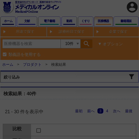
account_circle
ホーム
文献
電子書籍
動画
くすり
医療機器
書籍通販
用途で探す
診療科目で探す
企業で探す
search
オプション
類義語を使用する
ホーム
プロダクト
検索結果
絞り込み
検索結果：40件
最初
前へ
3
4
次へ
最後
21 - 30 件を表示中