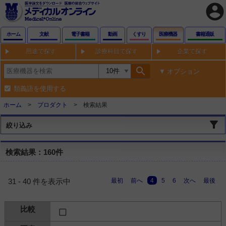
account_circle
ホーム
文献
電子書籍
動画
くすり
医療機器
書籍通販
用途で探す
診療科目で探す
企業で探す
search
オプション
類義語を使用する
ホーム
プロダクト
検索結果
絞り込み
検索結果：160件
最初
前へ
4
5
6
次へ
最後
31 - 40 件を表示中