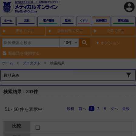
account_circle
ホーム
文献
電子書籍
動画
くすり
医療機器
書籍通販
用途で探す
診療科目で探す
企業で探す
search
オプション
類義語を使用する
ホーム
プロダクト
検索結果
絞り込み
検索結果：241件
最初
前へ
6
7
8
次へ
最後
51 - 60 件を表示中