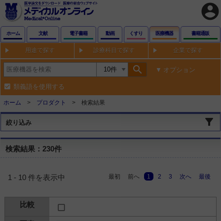
account_circle
ホーム
文献
電子書籍
動画
くすり
医療機器
書籍通販
用途で探す
診療科目で探す
企業で探す
search
オプション
類義語を使用する
ホーム
プロダクト
検索結果
絞り込み
検索結果：230件
最初
前へ
1
2
3
次へ
最後
1 - 10 件を表示中