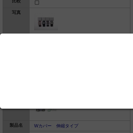
アラーム腕時計 ウォブル WobL
株式会社MDK
---
介護・介助＞
清拭・衛生
＞
失禁ケア
Wカバー 伸縮タイプ