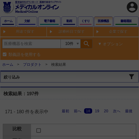
account_circle
ホーム
文献
電子書籍
動画
くすり
医療機器
書籍通販
用途で探す
診療科目で探す
企業で探す
search
オプション
類義語を使用する
ホーム
プロダクト
検索結果
絞り込み
検索結果：197件
最初
前へ
18
19
20
次へ
最後
171 - 180 件を表示中