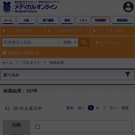
account_circle
ホーム
文献
電子書籍
動画
くすり
医療機器
書籍通販
用途で探す
診療科目で探す
企業で探す
search
オプション
類義語を使用する
ホーム
プロダクト
検索結果
絞り込み
検索結果：197件
最初
前へ
5
6
7
次へ
最後
41 - 50 件を表示中