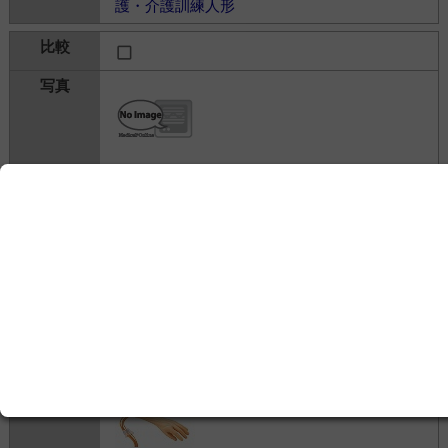
護・介護訓練人形
M100-4 清子さん(かつら付き)
株式会社坂本モデル
435,000円
シミュレータ＞
看護・介護シミュレータ
＞
看
護・介護訓練人形