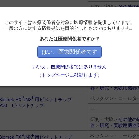
研究・実験＞
その他の
器
＞
研究・実験用機器
このサイトは医療関係者を対象に医療情報を提供しています。
ベックマン・コールタ
P
P
Biomek FX
/NX
用ピペットチップ
一般の方に対する情報提供を目的としたものではありません。
P250 ピペットチップ
---
あなたは医療関係者ですか？
研究・実験＞
その他の
器
＞
研究・実験用機器
はい、医療関係者です
ベックマン・コールタ
P
P
Biomek FX
/NX
用ピペットチップ
いいえ、医療関係者ではありません
P20 液面検知用ピペットチップ
---
（トップページに移動します）
研究・実験＞
その他の
器
＞
研究・実験用機器
ベックマン・コールタ
P
P
Biomek FX
/NX
用ピペットチップ
P50 ピペットチップ
---
研究・実験＞
その他の
器
＞
研究・実験用機器
ベックマン・コールタ
P
P
Biomek FX
/NX
用ピペットチップ