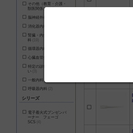
その他（教育・介護・
獣医関係）
44
脳神経外科
21
消化器内科
19
腎臓・内分泌・代謝内
科
19
循環器内科
3
心臓血管外科
3
特定の診療科に属さな
い
3
一般内科
2
呼吸器内科
2
呼吸器外科
2
シリーズ
整形外科
2
電子着火式ブンゼンバ
精神・神経科
2
ーナー フェーゴ
SCS
4
リハビリテーション科
2