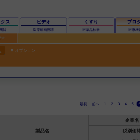
ックス
ビデオ
くすり
プロ
閲覧
医療動画視聴
医薬品検索
医療機
探す
ch
オプション
最初
前へ
1
2
3
4
5
企業名
製品名
税別価