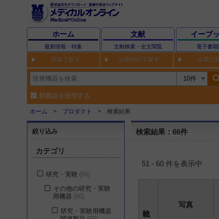
ホーム
文献
イーブ
最新情報・特集
文献検索・全文閲覧
電子書籍
用途で探す
診療科目で探す
企業で
sear
類義語を使用する
ホーム
プロダクト
検索結果
絞り込み
検索結果：66件
カテゴリ
51 - 60 件を表示中
研究・実験
66
その他の研究・実験
用機器
66
写真
研究・実験用機器
関連製品
66