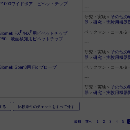
P1000ワイドボア ピペットチップ
---
研究・実験＞
その他の
器
＞
研究・実験用機器
ベックマン・コールタ
P
P
Biomek FX
/NX
用ピペットチップ
P50 液面検知用ピペットチップ
---
研究・実験＞
その他の
器
＞
研究・実験用機器
Biomek Span8用 Fix プローブ
ベックマン・コールタ
---
研究・実験＞
その他の
器
＞
研究・実験用機器
する
比較条件のチェックをすべて外す
最初
前へ
1
2
3
4
5