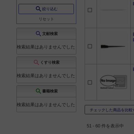
スポーツ医学
2
search
絞り込む
放射線科
1
リセット
search
文献検索
検索結果はありませんでした
search
くすり検索
検索結果はありませんでした
search
書籍検索
検索結果はありませんでした
チェックした商品を比較
51 - 60 件を表示中