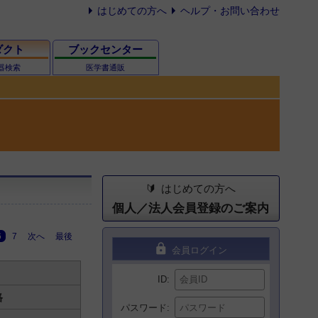
はじめての方へ
ヘルプ・お問い合わせ
ダクト
ブックセンター
器検索
医学書通販
はじめての方へ
個人／法人会員登録のご案内
6
7
次へ
最後
lock
会員ログイン
ID
格
パスワード