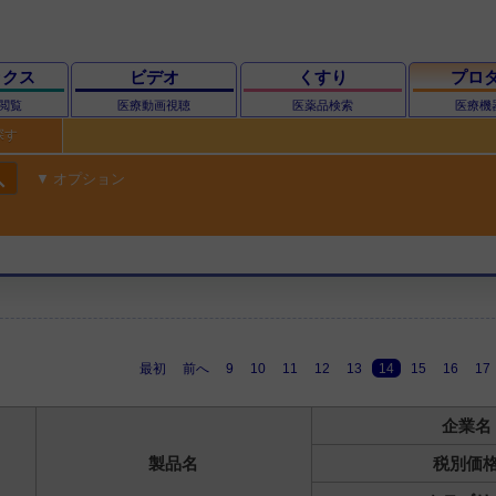
ックス
ビデオ
くすり
プロ
閲覧
医療動画視聴
医薬品検索
医療機
探す
ch
オプション
最初
前へ
9
10
11
12
13
14
15
16
17
企業名
製品名
税別価