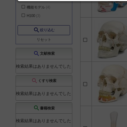
機能モデル
4
H100
3
上肢骨モデル
3
search
絞り込む
サム・骨格モデル 〜ス
ーパースケルトン〜
2
リセット
スタン・標準型骨格モ
デル
2
search
文献検索
マックス・骨格モデル
2
検索結果はありませんでした
下肢骨モデル
2
search
女性骨盤, 内臓・骨盤底
くすり検索
筋付
2
手の骨モデル
2
検索結果はありませんでした
手の骨モデル, 前腕骨付
2
search
書籍検索
環椎と軸椎モデル
2
検索結果はありませんでした
脊柱可動型, 高精度モデ