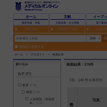
ホーム
文献
イーブ
最新情報・特集
文献検索・全文閲覧
電子書籍
用途で探す
診療科目で探す
企業で
sear
類義語を使用する
ホーム
プロダクト
検索結果
絞り込み
検索結果：278件
カテゴリ
131 - 140 件を表示中
教育
278
模型
278
人体模型（骨格標
写真
本）
278