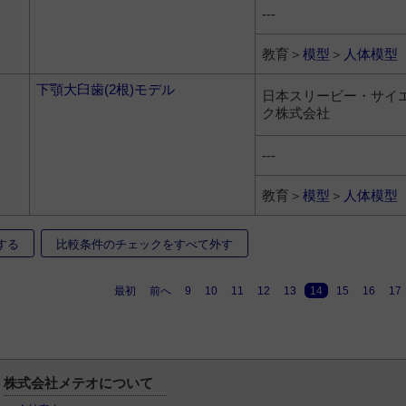
---
教育＞
模型
＞
人体模型
下顎大臼歯(2根)モデル
日本スリービー・サイ
ク株式会社
---
教育＞
模型
＞
人体模型
する
比較条件のチェックをすべて外す
最初
前へ
9
10
11
12
13
14
15
16
17
株式会社メテオについて