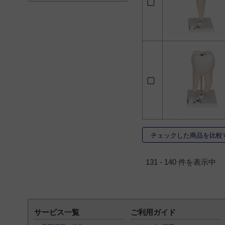
ル
2
足の骨モデル
2
足の骨モデル, 脛骨・腓
骨付
2
頭蓋骨22分解キット
2
骨格分離モデル（全
身）
2
骨格分離モデル（半
身）
2
骨盤模型
2
855
1
チェックした商品を比較
フレッド・骨格モデル
1
131 - 140 件を表示中
彩色骨格交連複製模型
1
日本人女性骨格交連複
製模型
1
サービス一覧
ご利用ガイド
日本人男性骨格交連複
製模型
1