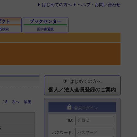
はじめての方へ
ヘルプ・お問い合わせ
ダクト
ブックセンター
器検索
医学書通販
はじめての方へ
個人／法人会員登録のご案内
18
次へ
最後
lock
会員ログイン
ID
格
パスワード