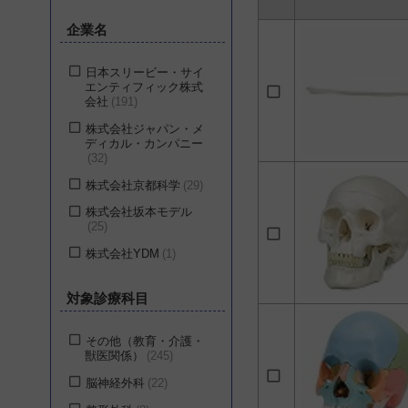
企業名
日本スリービー・サイ
エンティフィック株式
会社
191
株式会社ジャパン・メ
ディカル・カンパニー
32
株式会社京都科学
29
株式会社坂本モデル
25
株式会社YDM
1
対象診療科目
その他（教育・介護・
獣医関係）
245
脳神経外科
22