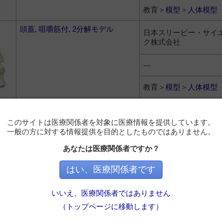
教育＞
模型
＞
人体模型
頭蓋, 咀嚼筋付, 2分解モデル
日本スリービー・サイ
ク株式会社
---
教育＞
模型
＞
人体模型
頭蓋骨22分解キット, ナチュラル
日本スリービー・サイ
カラー仕様
ク株式会社
このサイトは医療関係者を対象に医療情報を提供しています。
一般の方に対する情報提供を目的としたものではありません。
---
あなたは医療関係者ですか？
教育＞
模型
＞
人体模型
はい、医療関係者です
頭蓋, 筋表示付, 3分解モデル
日本スリービー・サイ
いいえ、医療関係者ではありません
ク株式会社
（トップページに移動します）
---