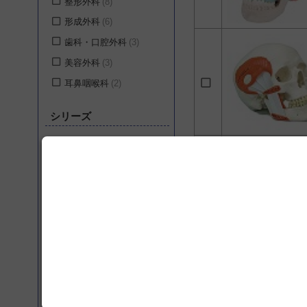
整形外科
8
形成外科
6
歯科・口腔外科
3
美容外科
3
耳鼻咽喉科
2
シリーズ
脊柱可動型モデル
13
Sawbones
5
腰椎モデル
5
ショーティー・1/2縮尺
型全身骨格モデル
4
ミニモデル, 断面レリー
フ・スタンド付
4
女性骨盤モデル
4
機能デラックスモデル
4