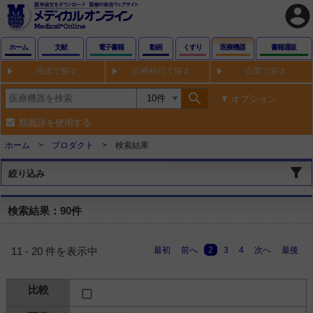
account_circle
ホーム
文献
電子書籍
動画
くすり
医療機器
書籍通販
用途で探す
診療科目で探す
企業で探す
search
オプション
類義語を使用する
ホーム
プロダクト
検索結果
絞り込み
検索結果：90件
最初
前へ
2
3
4
次へ
最後
11 - 20 件を表示中