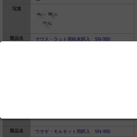
マウス・ラット用粉末餌入 SN-950
株式会社シナノ製作所
---
動物用＞
飼育装置・ケージ
＞
飼育装置・ケージ
関連製品
ウサギ・モルモット用餌入 SN-950