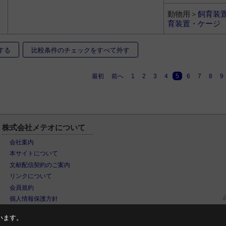
動物用＞
飼育装
育装置・ケージ
する
比較条件のチェックをすべて外す
最初
前へ
1
2
3
4
5
6
7
8
9
株式会社メテオについて
会社案内
本サイトについて
文献配信契約のご案内
リンクについて
会員規約
個人情報保護方針
います。