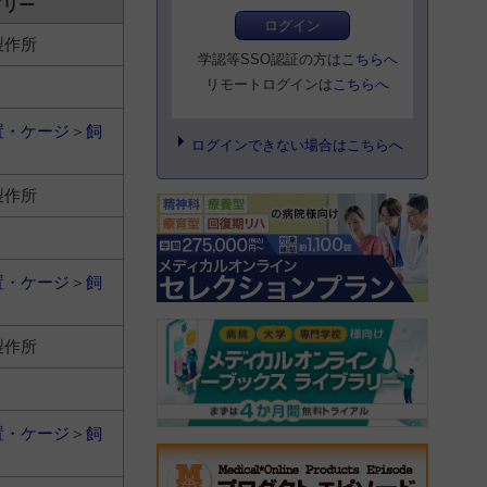
ゴリー
ログイン
製作所
学認等SSO認証の方は
こちらへ
リモートログインは
こちらへ
置・ケージ
＞
飼
ログインできない場合はこちらへ
製作所
置・ケージ
＞
飼
製作所
置・ケージ
＞
飼