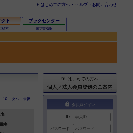
はじめての方へ
ヘルプ・お問い合わせ
ダクト
ブックセンター
器検索
医学書通販
はじめての方へ
個人／法人会員登録のご案内
10
次へ
最後
lock
会員ログイン
業名
ID
価格
パスワード