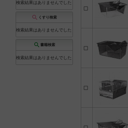
検索結果はありませんでした
ブラケット・ウサギケ
ージ
2
ブラケット・ラット飼
search
くすり検索
育ケージユニット
2
マウスケージ
2
検索結果はありませんでした
兎採血箱
2
search
書籍検索
大型ケージ
2
手洗台
2
検索結果はありませんでした
業務用流し
2
滅菌缶
2
犬懸垂式保定器
2
飼料コンテナー
2
ラット代謝ケージ
1