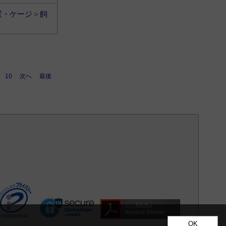
置・ケージ
＞
飼
10
次へ
最後
OK