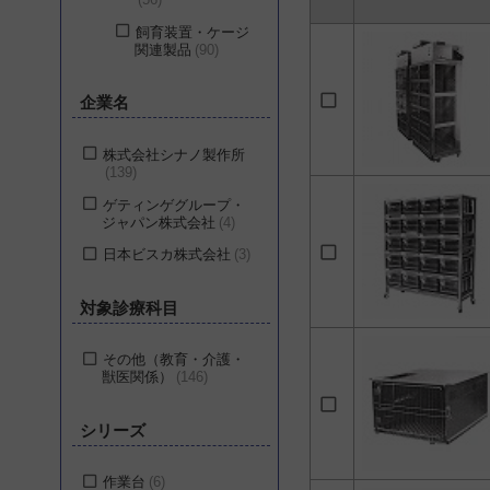
飼育装置・ケージ
関連製品
90
企業名
株式会社シナノ製作所
139
ゲティンゲグループ・
ジャパン株式会社
4
日本ビスカ株式会社
3
対象診療科目
その他（教育・介護・
獣医関係）
146
シリーズ
作業台
6