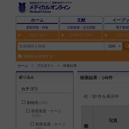
ホーム
文献
イーブ
最新情報・特集
文献検索・全文閲覧
電子書籍
用途で探す
診療科目で探す
企業で
sear
類義語を使用する
ホーム
プロダクト
検索結果
絞り込み
検索結果：146件
カテゴリ
41 - 50 件を表示中
動物用
146
飼育装置・ケージ
146
写真
飼育装置・ケージ
56