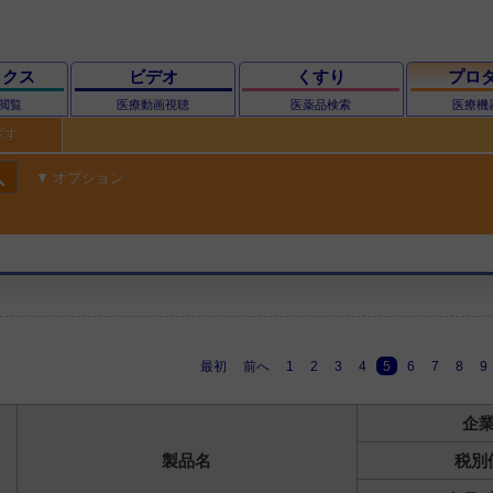
ックス
ビデオ
くすり
プロ
閲覧
医療動画視聴
医薬品検索
医療機
探す
ch
オプション
最初
前へ
1
2
3
4
5
6
7
8
9
企
製品名
税別