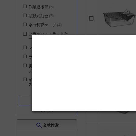
作業運搬車
5
移動式踏台
5
ネコ飼育ケージ
4
ブラケット・ラットケ
ージ
4
マウス飼育ケージ
4
ラット飼育ケージ
4
実験動物用代謝ケー
ジ SN-78シリーズ
4
給餌器 SN-950シリー
ズ
4
ウサギ飼育ケージ
3
search
絞り込む
サル飼育ケージ
3
リセット
中動物解剖台
3
処置・廻診車
3
search
文献検索
イヌ飼育ケージ
2