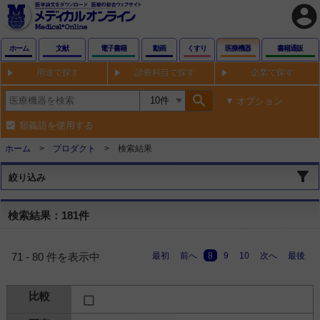
account_circle
ホーム
文献
電子書籍
動画
くすり
医療機器
書籍通販
用途で探す
診療科目で探す
企業で探す
search
オプション
類義語を使用する
ホーム
プロダクト
検索結果
絞り込み
検索結果：181件
最初
前へ
8
9
10
次へ
最後
71 - 80 件を表示中