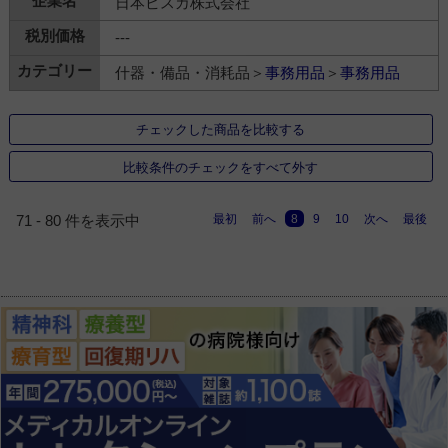
日本ビスカ株式会社
---
什器・備品・消耗品＞
事務用品
＞
事務用品
チェックした商品を比較する
比較条件のチェックをすべて外す
最初
前へ
8
9
10
次へ
最後
71 - 80 件を表示中