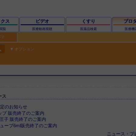
ックス
ビデオ
くすり
プロ
閲覧
医療動画視聴
医薬品検索
医療機
探す
ch
オプション
ース
格改定のお知らせ
コップ 販売終了のご案内
YS舌圧子 販売終了のご案内
ETチューブ6ml販売終了のご案内
ニュース・プ