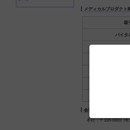
メディカルプロダクト
吸
バイタ
血液検
微生物
一般検
検体前処理/
その他基
会社情報
本社：〒335-0003 