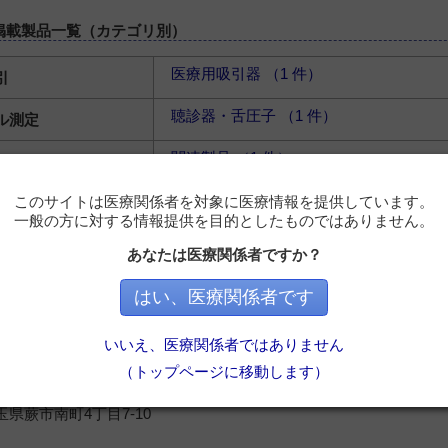
掲載製品一覧（カテゴリ別）
医療用吸引器 （1 件）
引
聴診器・舌圧子 （1 件）
ル測定
関連製品 （1 件）
査機器
関連製品 （6 件）
このサイトは医療関係者を対象に医療情報を提供しています。
検査機器
一般の方に対する情報提供を目的としたものではありません。
関連製品 （15 件）
査機器
あなたは医療関係者ですか？
関連製品 （14 件）
搬送システム
はい、医療関係者です
基礎医学研究関連製品 （4 件）
礎医学研究
いいえ、医療関係者ではありません
（トップページに移動します）
埼玉県蕨市南町4丁目7-10