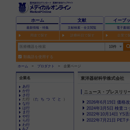
ホーム
文献
イーブ
最新情報・特集
文献検索・全文閲覧
電子書籍
用途で探す
診療科目で探す
企業で
sear
類義語を使用する
ホーム
プロダクト
企業ページ
企業名
東洋器材科学株式会社
あ行
か行
ニュース・プレスリリ
さ行
た行 （
た
ち
つ
て
と
）
2026年6月19日 価
な行
は行
2024年3月5日 検査
ま行
2022年10月14日 
や行
2022年7月21日 P
ら行
わ行
A-Z