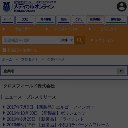
account_circle
ホーム
文献
電子書籍
動画
くすり
医療機器
書籍通販
用途で探す
診療科目で探す
企業で探す
search
オプション
類義語を使用する
ホーム
プロダクト
企業ページ
企業名
▼
クロスフィールド株式会社
ニュース・プレスリリース
2017年7月9日 【新製品】エルゴ・フィンガー
2016年10月30日 【新製品】ポリシェッテ
2016年8月29日 【新製品】ドライデント
2016年5月19日 【新製品】小児用ラバーダムフレーム