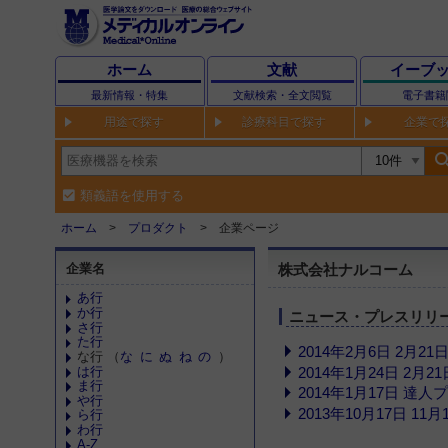
ホーム
文献
イーブ
最新情報・特集
文献検索・全文閲覧
電子書籍
用途で探す
診療科目で探す
企業で
sear
類義語を使用する
ホーム
プロダクト
企業ページ
企業名
株式会社ナルコーム
あ行
か行
ニュース・プレスリリ
さ行
た行
2014年2月6日 2月
な行 （
な
に
ぬ
ね
の
）
は行
2014年1月24日 2
ま行
2014年1月17日 達人
や行
2013年10月17日 
ら行
わ行
A-Z