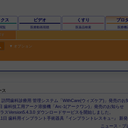
ックス
ビデオ
くすり
プロ
閲覧
医療動画視聴
医薬品検索
医療機
探す
ch
オプション
ース
21日 訪問歯科診療用 管理システム「WithCare(ウィズケア)」発売の
月21日 歯科技工用アーク溶接機「Arc-1(アークワン)」発売のお知らせ
プラスVersion5.4.3.0 ダウンロードサービスを開始しました。
11月11日 歯科用インプラント手術器具『インプラントレスキュ−』 新
ニュース・プ