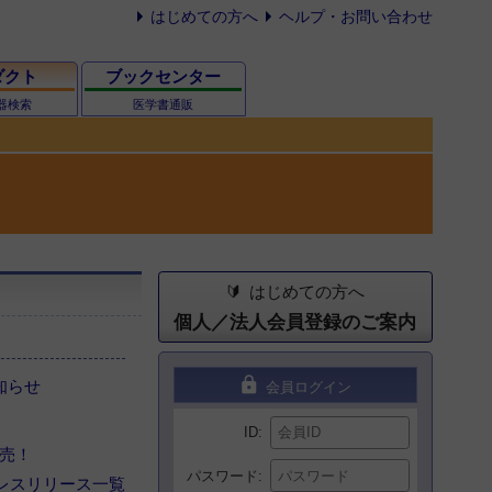
はじめての方へ
ヘルプ・お問い合わせ
ダクト
ブックセンター
器検索
医学書通販
はじめての方へ
個人／法人会員登録のご案内
lock
お知らせ
会員ログイン
ID
発売！
パスワード
レスリリース一覧