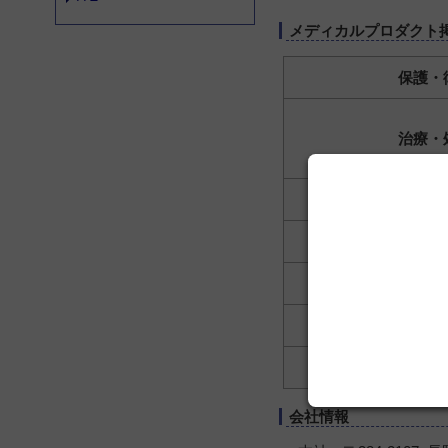
メディカルプロダクト
保護・
治療・
歯科
ソフトウェア・コン
その
その
動物用検査・
会社情報