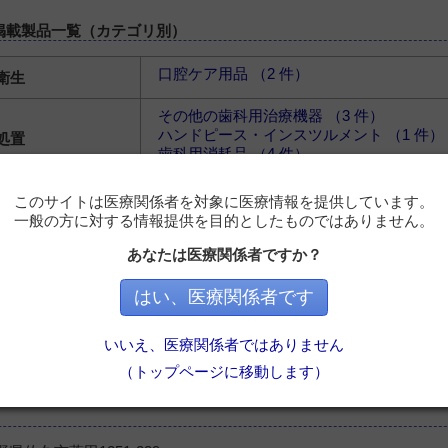
掲載製品一覧（カテゴリ別）
口腔ケア用品 （2 件）
衛生
その他の歯科用治療機器 （3 件）
ハンドピース・インスツルメント （1 件）
処置
歯科用消耗品 （4 件）
歯科技工機器 （5 件）
技工
このサイトは医療関係者を対象に医療情報を提供しています。
一般の方に対する情報提供を目的としたものではありません。
歯科用コンピュータ・情報システム （11 
ピュータシステム
あなたは医療関係者ですか？
その他の歯科用機器・関連製品 （1 件）
他
はい、医療関係者です
その他の滅菌・殺菌・消毒機器・関連製品 
他
いいえ、医療関係者ではありません
動物用機器関連製品 （2 件）
治療・処置
（トップページに移動します）