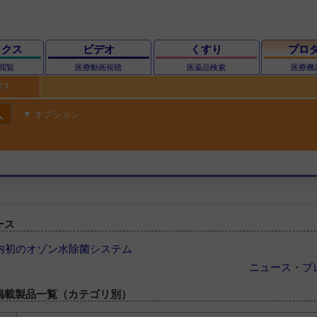
ックス
ビデオ
くすり
プロ
閲覧
医療動画視聴
医薬品検索
医療機
探す
ch
オプション
ース
海道内初のオゾン水除菌システム
ニュース・プ
掲載製品一覧（カテゴリ別）