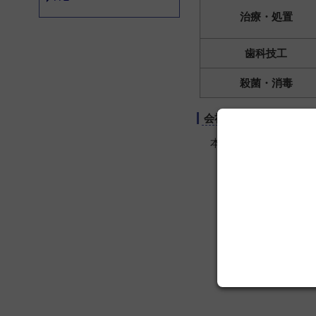
治療・処置
歯科技工
殺菌・消毒
会社情報
本社：〒470-2403 