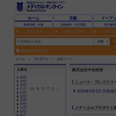
ホーム
文献
イーブ
最新情報・特集
文献検索・全文閲覧
電子書籍
用途で探す
診療科目で探す
企業で
sear
類義語を使用する
ホーム
プロダクト
企業ページ
企業名
株式会社中央技研
あ行
か行
ニュース・プレスリリ
さ行
た行 （
た
ち
つ
て
と
）
2016年4月1日 北
な行
は行
ま行
や行
メディカルプロダクト
ら行
わ行
A-Z