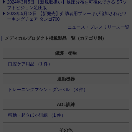
2024年3月5日 【新規取扱い】足圧分布を可視化できる SRソ
フトビジョン足圧版
2023年9月12日 【新発売】介助者用ブレーキが追加されたワ
ーキングチェア タンゴ700
ニュース・プレスリリース一覧
メディカルプロダクト掲載製品一覧（カテゴリ別）
保護・衛生
口腔ケア用品 （1 件）
運動機器
トレーニングマシン・ダンベル （3 件）
ADL訓練
移動・起立ほか訓練 （1 件）
その他