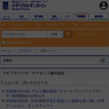
account_circle
ホーム
文献
電子書籍
動画
くすり
医療機器
書籍通販
用途で探す
診療科目で探す
企業で探す
search
オプション
類義語を使用する
ホーム
プロダクト
企業ページ
企業名
▼
アビリティーズ・ケアネット株式会社
ニュース・プレスリリース
2026年4月14日 アルミ製松葉杖 "スマートアジャストクラッ
チ" 発売開始のお知らせ
2024年3月5日 【5月発売予定】安定した姿勢を保つ車いす用
クッション エックスシート