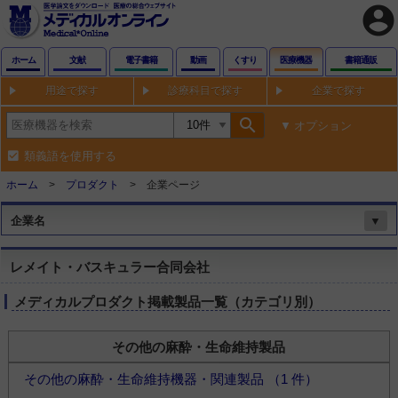
account_circle
ホーム
文献
電子書籍
動画
くすり
医療機器
書籍通販
用途で探す
診療科目で探す
企業で探す
search
オプション
類義語を使用する
ホーム
プロダクト
企業ページ
企業名
▼
レメイト・バスキュラー合同会社
メディカルプロダクト掲載製品一覧（カテゴリ別）
その他の麻酔・生命維持製品
その他の麻酔・生命維持機器・関連製品 （1 件）