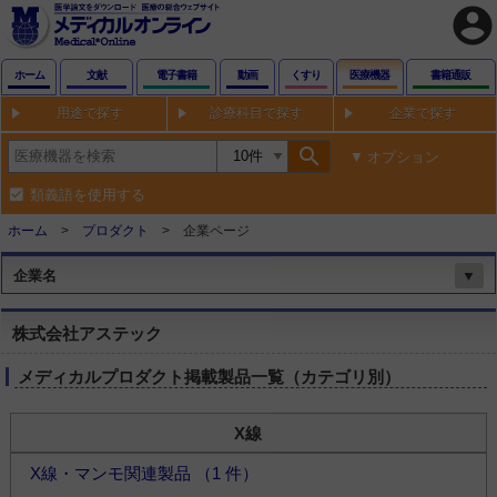
account_circle
ホーム
文献
電子書籍
動画
くすり
医療機器
書籍通販
用途で探す
診療科目で探す
企業で探す
search
オプション
類義語を使用する
ホーム
プロダクト
企業ページ
企業名
▼
株式会社アステック
メディカルプロダクト掲載製品一覧（カテゴリ別）
X線
X線・マンモ関連製品 （1 件）