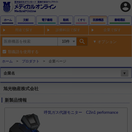
account_circle
ホーム
文献
電子書籍
動画
くすり
医療機器
書籍通販
用途で探す
診療科目で探す
企業で探す
search
オプション
類義語を使用する
ホーム
プロダクト
企業ページ
企業名
▼
旭光物産株式会社
新製品情報
呼気ガス代謝モニター C2in1 performance