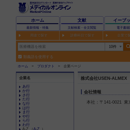
ホーム
文献
イーブ
最新情報・特集
文献検索・全文閲覧
電子書籍
用途で探す
診療科目で探す
企業で
sear
類義語を使用する
ホーム
プロダクト
企業ページ
企業名
株式会社USEN-ALMEX
あ行
か行
会社情報
さ行
た行
本社：〒141-002
な行
は行
ま行
や行
ら行
わ行
A-Z （
A-Z
）