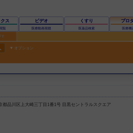
ックス
ビデオ
くすり
プロ
閲覧
医療動画視聴
医薬品検索
医療機
探す
ch
オプション
1 東京都品川区上大崎三丁目1番1号 目黒セントラルスクエア