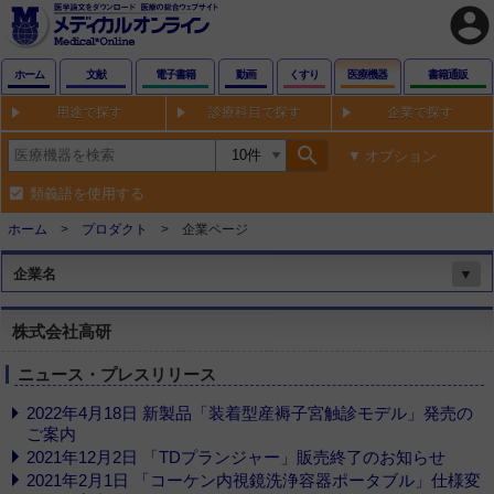
account_circle
ホーム
文献
電子書籍
動画
くすり
医療機器
書籍通販
用途で探す
診療科目で探す
企業で探す
search
オプション
類義語を使用する
ホーム
プロダクト
企業ページ
企業名
▼
株式会社高研
ニュース・プレスリリース
2022年4月18日 新製品「装着型産褥子宮触診モデル」発売の
ご案内
2021年12月2日 「TDプランジャー」販売終了のお知らせ
2021年2月1日 「コーケン内視鏡洗浄容器ポータブル」仕様変