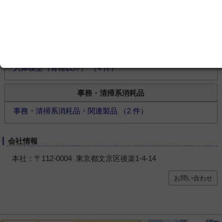
看護・介護訓練人形 （14 件）
模擬体験装具 （3 件）
シミュレータ関連製品 （10 件）
模型
人体模型（骨格以外） （4 件）
事務・清掃系消耗品
事務・清掃系消耗品・関連製品 （2 件）
会社情報
本社：〒112-0004 東京都文京区後楽1-4-14
お問い合わせ