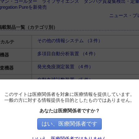
 ベックマン・コールター ライフサイエンス タンパク質凝集検出・定
regation Pureを新発売
ニュース・プ
掲載製品一覧（カテゴリ別）
その他の情報システム （3 件）
子カルテ
多項目自動分析装置 （4 件）
機器
発光免疫測定装置 （4 件）
査機器
自動血球計数装置 （5 件）
血液標本自動作製装置 （1 件）
器
全自動輸血検査装置 （1 件）
このサイトは医療関係者を対象に医療情報を提供しています。
その他の機器 （4 件）
一般の方に対する情報提供を目的としたものではありません。
微生物分類同定装置 （1 件）
あなたは医療関係者ですか？
感受性試験装置 （3 件）
機器
血液培養検査装置 （1 件）
はい、医療関係者です
その他の機器 （1 件）
いいえ、医療関係者ではありません