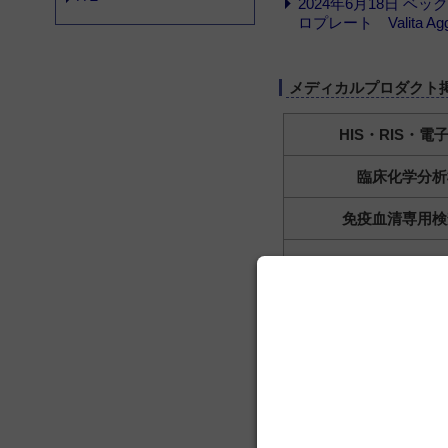
2024年6月18日
ロプレート Valita Agg
メディカルプロダクト
HIS・RIS・電
臨床化学分析
免疫血清専用検
血液検査機
微生物検査