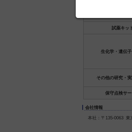
遺伝子検査
POCT
試薬キッ
生化学・遺伝子
その他の研究・実
保守点検サー
会社情報
本社：〒135-0063