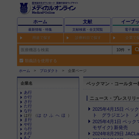
ホーム
文献
イーブ
最新情報・特集
文献検索・全文閲覧
電子書籍
用途で探す
診療科目で探す
企業で
sear
類義語を使用する
ホーム
プロダクト
企業ページ
企業名
ベックマン・コールター
あ行
か行
ニュース・プレスリリ
さ行
た行
2025年4月15日 ベッ
な行
ト グラジエント メ
は行 （
は
ひ
ふ
へ
ほ
）
ま行
2025年4月1日 ベッ
や行
モザイク) 新発売
ら行
わ行
2024年8月29日 JA
A-Z