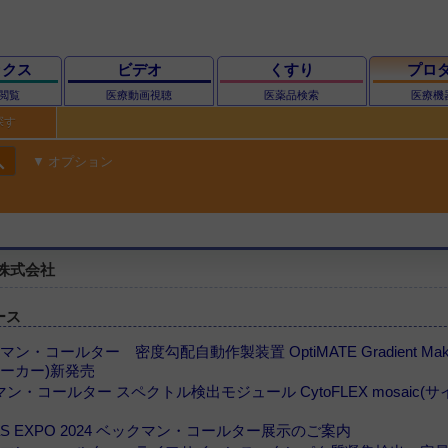
ックス
ビデオ
くすり
プロ
閲覧
医療動画視聴
医薬品検索
医療機
探す
ch
オプション
株式会社
ース
クマン・コールター 密度勾配自動作製装置 OptiMATE Gradient Ma
ーカー)新発売
クマン・コールター スペクトル検出モジュール CytoFLEX mosaic
CLaS EXPO 2024 ベックマン・コールター展示のご案内