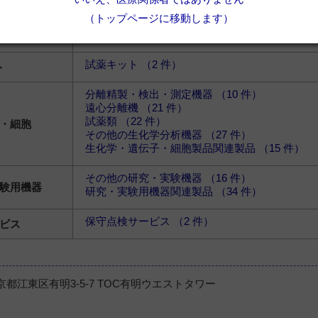
遺伝子検査機器 （1 件）
機器
（トップページに移動します）
関連製品 （2 件）
試薬キット （2 件）
ト
分離精製・検出・測定機器 （10 件）
遠心分離機 （21 件）
試薬類 （22 件）
・細胞
その他の生化学分析機器 （27 件）
生化学・遺伝子・細胞製品関連製品 （15 件）
その他の研究・実験機器 （16 件）
験用機器
研究・実験用機器関連製品 （34 件）
保守点検サービス （2 件）
ビス
 東京都江東区有明3-5-7 TOC有明ウエストタワー