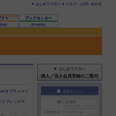
はじめての方へ
ヘルプ・お問い合わせ
ダクト
ブックセンター
器検索
医学書通販
はじめての方へ
個人／法人会員登録のご案内
lock
ker(オプティメイ
会員ログイン
(サイトフレックス
ID
パスワード