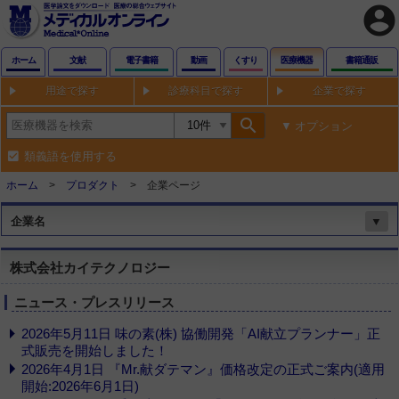
account_circle
ホーム
文献
電子書籍
動画
くすり
医療機器
書籍通販
用途で探す
診療科目で探す
企業で探す
search
オプション
類義語を使用する
ホーム
プロダクト
企業ページ
企業名
▼
株式会社カイテクノロジー
ニュース・プレスリリース
2026年5月11日 味の素(株) 協働開発「AI献立プランナー」正
式販売を開始しました！
2026年4月1日 『Mr.献ダテマン』価格改定の正式ご案内(適用
開始:2026年6月1日)