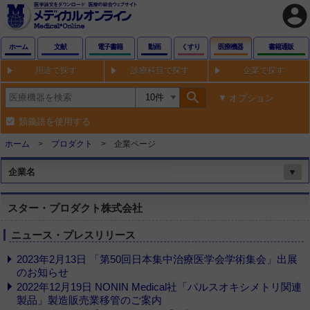
account_circle
ホーム
文献
電子書籍
動画
くすり
医療機器
書籍通販
用途で探す
診療科目で探す
企業で探す
search
オプション
類義語を使用する
ホーム
プロダクト
企業ページ
企業名
▼
スター・プロダクト株式会社
ニュース・プレスリリース
2023年2月13日 「第50回日本集中治療医学会学術集会」出展
のお知らせ
2022年12月19日 NONIN Medical社「パルスオキシメトリ関連
製品」製造販売業移管のご案内