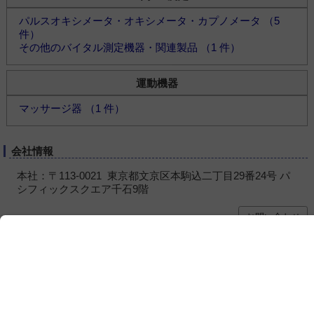
パルスオキシメータ・オキシメータ・カプノメータ （5
件）
その他のバイタル測定機器・関連製品 （1 件）
運動機器
マッサージ器 （1 件）
会社情報
本社：〒113-0021 東京都文京区本駒込二丁目29番24号 パ
シフィックスクエア千石9階
お問い合わせ