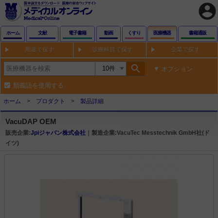
account_circle
ホーム
文献
電子書籍
動画
くすり
医療機器
書籍通販
用途で探す
診療科目で探す
企業で探す
search
オプション
類義語を使用する
ホーム
プロダクト
製品詳細
VacuDAP OEM
販売企業:
Jpiジャパン株式会社
｜製造企業:VacuTec Messtechnik GmbH社(ド
イツ)