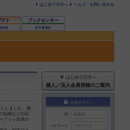
はじめての方へ
ヘルプ・お問い合わせ
ダクト
ブックセンター
器検索
医学書通販
はじめての方へ
個人／法人会員登録のご案内
lock
会員ログイン
ートしました。飛
の短縮などの応
ID
ープット自体の
パスワード