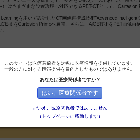
、これらのニーズを踏まえて、将来を見据えた設計を行い、幅広い
にはさまざまな設置環境へ対応できるPET-CTとして、Cartesion 
earningを用いて設計したCT画像再構成技術"Advanced intelligent Clea
ed (AiCE-i) をCartesion Primeへ展開。さらに、AiCE技術をPE
た。
このサイトは医療関係者を対象に医療情報を提供しています。
一般の方に対する情報提供を目的としたものではありません。
あなたは医療関係者ですか？
はい、医療関係者です
必要です
いいえ、医療関係者ではありません
ただくと記事の続きをお読みいただけます。
（トップページに移動します）
会員