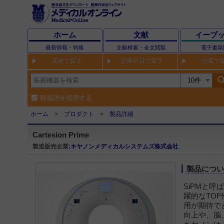
ホーム
文献
イーブ
最新情報・特集
文献検索・全文閲覧
電子書籍
用途で探す
診療科目で探す
企業で
sear
類義語を使用する
ホーム
プロダクト
製品詳細
Cartesion Prime
製造販売企業:
キヤノンメディカルシステムズ株式会社
製品につ
SiPMと
躍的なTO
用が期待で
向上や、脳