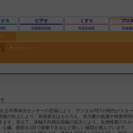
ックス
ビデオ
くすり
プロ
閲覧
医療動画視聴
医薬品検索
医療機
探す
ch
オプション
いて
呼ばれる半導体光センサーの登場により、デジタルPETの時代がスタ
F性能の向上により、高画質化はもちろん、投与量の低減や検査時間
きます。加えて、体軸方向検出器幅の拡大により、全身検査のスル
、心臓、腹部を1回で撮像できるなど新しい展開が進んでいます。