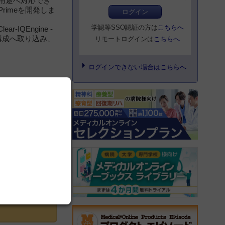
用途へ対応でき
Primeを開発しま
ログイン
学認等SSO認証の方は
こちらへ
r-IQEngine -
T画像再構成へ取り込み、
リモートログインは
こちらへ
ログインできない場合はこちらへ
登録にすすむ