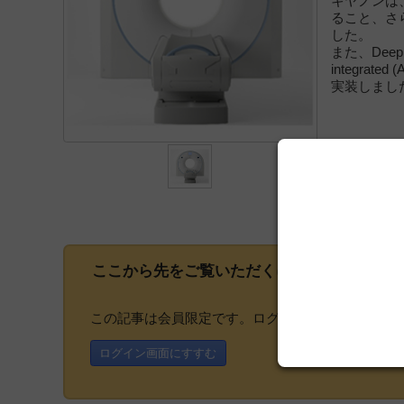
キヤノンは
ること、さら
した。
また、Deep L
integrat
実装しまし
ここから先をご覧いただくには、
会員登録
が
この記事は会員限定です。ログインまたはご登録い
ログイン画面にすすむ