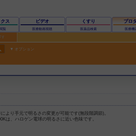
ックス
ビデオ
くすり
プロ
閲覧
医療動画視聴
医薬品検索
医療機
探す
ch
オプション
作により手元で明るさの変更が可能です(無段階調節)。
000Kは、ハロゲン電球の明るさに近い色味です。