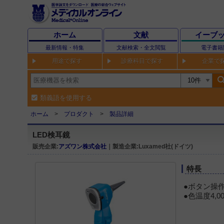
ホーム
文献
イーブ
最新情報・特集
文献検索・全文閲覧
電子書籍
用途で探す
診療科目で探す
企業で
sear
類義語を使用する
ホーム
プロダクト
製品詳細
LED検耳鏡
販売企業:
アズワン株式会社
｜製造企業:Luxamed社(ドイツ)
特長
●ボタン操
●色温度4,