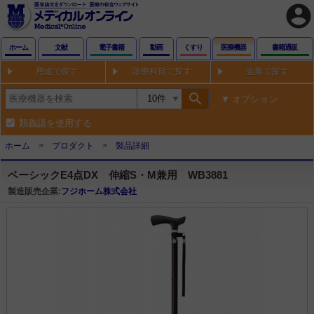
account_circle
ホーム
文献
電子書籍
動画
くすり
医療機器
書籍通販
用途で探す
診療科目で探す
企業で探す
search
オプション
類義語を使用する
ホーム
プロダクト
製品詳細
ベーシックE4点DX 伸縮S・M兼用 WB3881
製造販売企業:
フジホーム株式会社