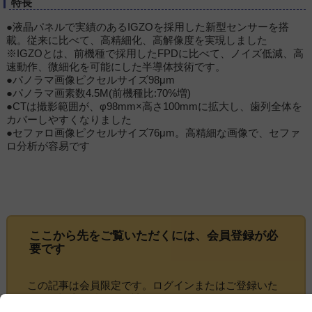
特長
●液晶パネルで実績のあるIGZOを採用した新型センサーを搭
載。従来に比べて、高精細化、高解像度を実現しました
※IGZOとは、前機種で採用したFPDに比べて、ノイズ低減、高
速動作、微細化を可能にした半導体技術です。
●パノラマ画像ピクセルサイズ98μm
●パノラマ画素数4.5M(前機種比:70%増)
●CTは撮影範囲が、φ98mm×高さ100mmに拡大し、歯列全体を
カバーしやすくなりました
●セファロ画像ピクセルサイズ76μm。高精細な画像で、セファ
ロ分析が容易です
ここから先をご覧いただくには、
会員登録
が必
要です
この記事は会員限定です。ログインまたはご登録いた
だくと記事の続きをお読みいただけます。