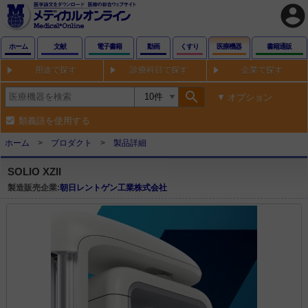
account_circle
ホーム
文献
電子書籍
動画
くすり
医療機器
書籍通販
用途で探す
診療科目で探す
企業で探す
search
オプション
類義語を使用する
ホーム
プロダクト
製品詳細
SOLIO XZII
製造販売企業:
朝日レントゲン工業株式会社