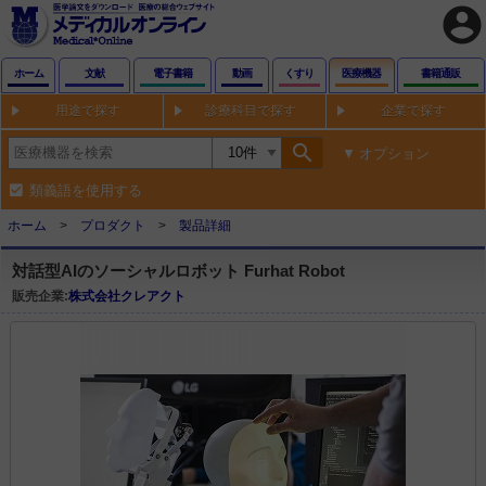
account_circle
ホーム
文献
電子書籍
動画
くすり
医療機器
書籍通販
用途で探す
診療科目で探す
企業で探す
search
オプション
類義語を使用する
ホーム
プロダクト
製品詳細
対話型AIのソーシャルロボット Furhat Robot
販売企業:
株式会社クレアクト