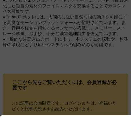
●このプロジェクション・アーキテクチャーは、光学的性能最適
化した独自の素材のフェイスマスクを交換することでカスタマ
イズ可能です。
●Furhatロボットには、人間のに近い自然な頭の動きを可能にす
る高度なモーションプラットフォームが搭載されています。ま
た、音声や視覚を感知するセンサーを搭載し、メモリー、スト
レージ容量、および、十分な演算処理能力を備えています。
●一般的な外部入出力ポートにより、本システムの拡張や、お客
様の環境などより広いシステムへの組み込みが可能です。
ここから先をご覧いただくには、
会員登録
が必
要です
この記事は会員限定です。ログインまたはご登録いた
だくと記事の続きをお読みいただけます。
ログイン画面にすすむ
会員登録にすすむ