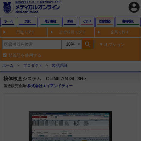
account_circle
ホーム
文献
電子書籍
動画
くすり
医療機器
書籍通販
用途で探す
診療科目で探す
企業で探す
search
オプション
類義語を使用する
ホーム
プロダクト
製品詳細
検体検査システム CLINILAN GL-3Re
製造販売企業:
株式会社エイアンドティー