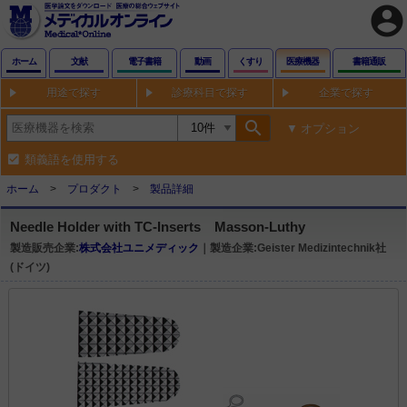
account_circle
ホーム
文献
電子書籍
動画
くすり
医療機器
書籍通販
用途で探す
診療科目で探す
企業で探す
search
オプション
類義語を使用する
ホーム
プロダクト
製品詳細
Needle Holder with TC-Inserts Masson-Luthy
製造販売企業:
株式会社ユニメディック
｜製造企業:Geister Medizintechnik社
(ドイツ)