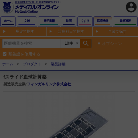
account_circle
ホーム
文献
電子書籍
動画
くすり
医療機器
書籍通販
用途で探す
診療科目で探す
企業で探す
search
オプション
類義語を使用する
ホーム
プロダクト
製品詳細
fスライド血球計算盤
製造販売企業:
フィンガルリンク株式会社