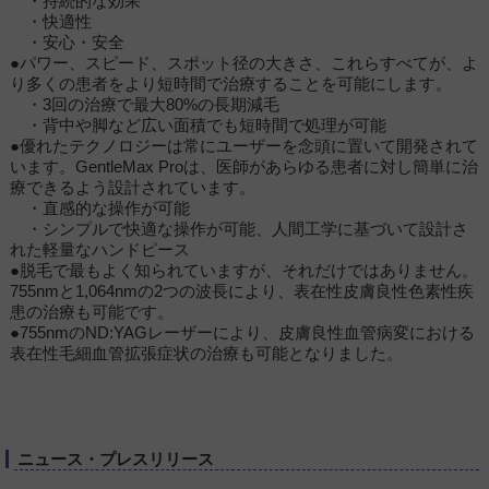
・持続的な効果
・快適性
・安心・安全
●パワー、スピード、スポット径の大きさ、これらすべてが、よ
り多くの患者をより短時間で治療することを可能にします。
・3回の治療で最大80%の長期減毛
・背中や脚など広い面積でも短時間で処理が可能
●優れたテクノロジーは常にユーザーを念頭に置いて開発されて
います。GentleMax Proは、医師があらゆる患者に対し簡単に治
療できるよう設計されています。
・直感的な操作が可能
・シンプルで快適な操作が可能、人間工学に基づいて設計さ
れた軽量なハンドピース
●脱毛で最もよく知られていますが、それだけではありません。
755nmと1,064nmの2つの波長により、表在性皮膚良性色素性疾
患の治療も可能です。
●755nmのND:YAGレーザーにより、皮膚良性血管病変における
表在性毛細血管拡張症状の治療も可能となりました。
ニュース・プレスリリース