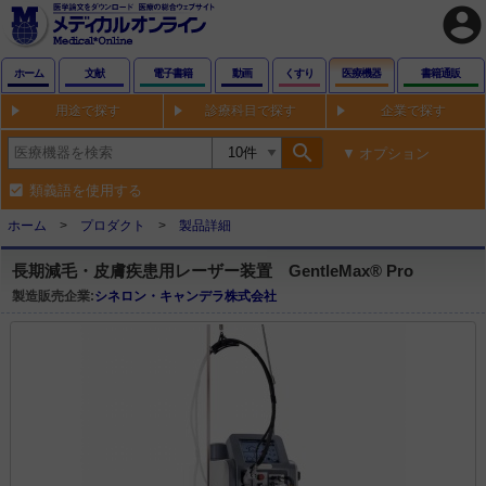
account_circle
ホーム
文献
電子書籍
動画
くすり
医療機器
書籍通販
用途で探す
診療科目で探す
企業で探す
search
オプション
類義語を使用する
ホーム
プロダクト
製品詳細
長期減毛・皮膚疾患用レーザー装置 GentleMax® Pro
製造販売企業:
シネロン・キャンデラ株式会社