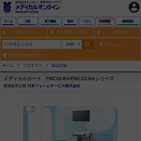
account_circle
ホーム
文献
電子書籍
動画
くすり
医療機器
書籍通販
用途で探す
診療科目で探す
企業で探す
search
オプション
類義語を使用する
ホーム
プロダクト
製品詳細
メディカルカート FMC03-BA/FMC03-NAシリーズ
製造販売企業:
日本フォームサービス株式会社