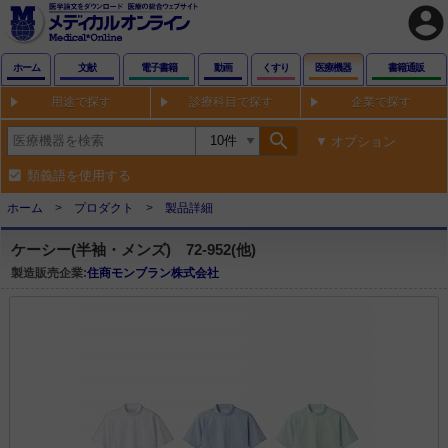
account_circle
ホーム
文献
電子書籍
動画
くすり
医療機器
書籍通販
用途で探す
診療科目で探す
企業で探す
search
オプション
類義語を使用する
ホーム
プロダクト
製品詳細
ケーシー(半袖・メンズ) 72-952(他)
製造販売企業:
住商モンブラン株式会社