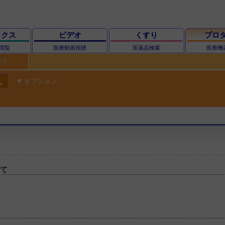
ックス
ビデオ
くすり
プロ
閲覧
医療動画視聴
医薬品検索
医療機
探す
ch
オプション
いて