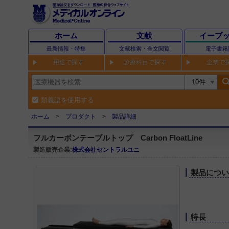
ホーム
文献
イーブ
最新情報・特集
文献検索・全文閲覧
電子書籍
用途で探す
診療科目で探す
企業で
sear
類義語を使用する
ホーム
プロダクト
製品詳細
フルカーボンテーブルトップ Carbon FloatLine
製造販売企業:
株式会社セントラルユニ
製品につ
特長