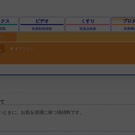
ックス
ビデオ
くすり
プロ
閲覧
医療動画視聴
医薬品検索
医療機
探す
ch
オプション
いて
いときに。お肌を清潔に保つ清拭料です。