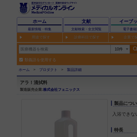
ホーム
文献
イーブ
最新情報・特集
文献検索・全文閲覧
電子書籍
用途で探す
診療科目で探す
企業で
sear
類義語を使用する
ホーム
プロダクト
製品詳細
アラ！清拭料
製造販売企業:
株式会社フェニックス
製品につ
入浴できな
特長